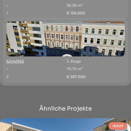
–
30.95 m²
1
€ 136.000
6244/936
2. Etage
–
70.75 m²
2
€ 287.000
Ähnliche Projekte
KAUF