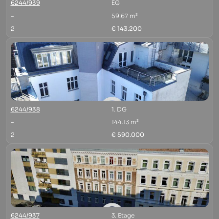
6244/939
EG
–
59.67 m²
2
€ 143.200
6244/938
1. DG
–
144.13 m²
2
€ 590.000
6244/937
3. Etage