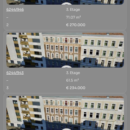
6244/946
3. Etage
–
71.07 m²
2
€ 270.000
6244/943
3. Etage
–
61.5 m²
3
€ 234.000