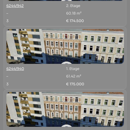
6244/942
2. Etage
–
60.18 m²
3
€ 174.500
6244/940
1. Etage
–
61.42 m²
3
€ 175.000