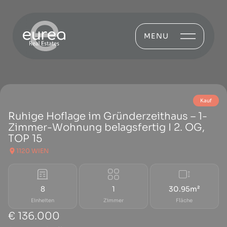
MENU
Kauf
Ruhige Hoflage im Gründerzeithaus – 1-
Zimmer-Wohnung belagsfertig I 2. OG,
TOP 15
1120 WIEN
8
1
30.95m²
Einheiten
Zimmer
Fläche
€ 136.000