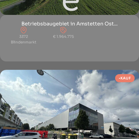
Betriebsbaugebiet in Amstetten Ost...
3372
€ 1.964.775
Blindenmarkt
KAUF