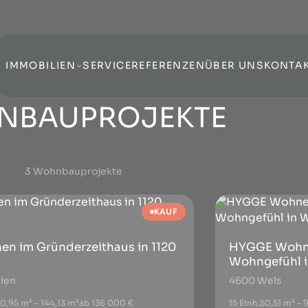
IMMOBILIEN
SERVICE
REFERENZEN
ÜBER UNS
KONTA
NBAUPROJEKTE
3 Wohnbauprojekte
KAUF
n im Gründerzeithaus in 1120
HYGGE Wohne
Wohngefühl i
ien
4600 Wels
0,95 m² – 144,13 m²
ab 136 000 €
15 Einh.
50,51 m² – 