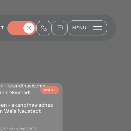
KT
MENU
KAUF
n - skandinavisches
n Wels Neustadt
94,32 m²
ab 246 700 €