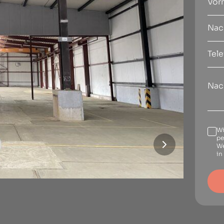
Wi
pe
We
in