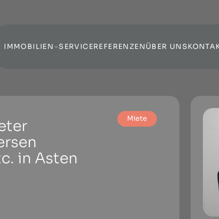
IMMOBILIEN
SERVICE
REFERENZEN
ÜBER UNS
KONTA
Miete
eter
ersen
c. in Asten