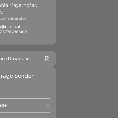
hie Mayerhofer,
c.
bilienberater
m@eurea.at
4367764855412
ose Download
frage Senden
ede