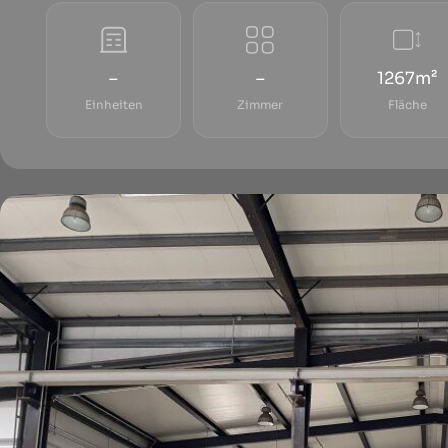
–
–
1267m²
Einheiten
Zimmer
Fläche