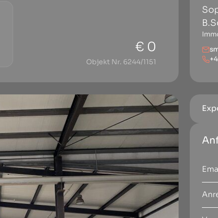
Sop
B.S
Immo
€ 0
s
+
Objekt Nr. 6244/1151
Exp
An
Anr