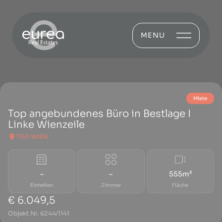
MENU
Miete
Top angebundenes Büro in Bestlage I
Linke Wienzeile
1150 WIEN
–
–
555m²
Einheiten
Zimmer
Fläche
€ 6.049,5
Objekt Nr. 6244/1141