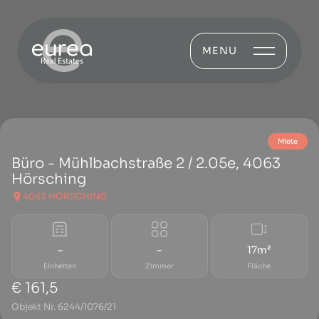
MENU
Miete
Büro - Mühlbachstraße 2 / 2.05e, 4063
Hörsching
4063 HÖRSCHING
–
–
17m²
Einheiten
Zimmer
Fläche
€ 161,5
Objekt Nr. 6244/1076/21