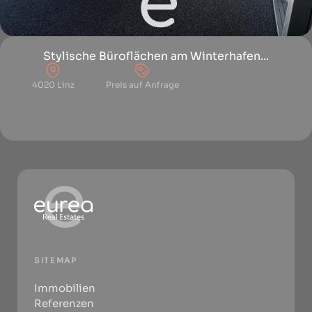
Stylische Büroflächen am Winterhafen...
4020 Linz
Preis auf Anfrage
SITEMAP
Immobilien
Referenzen