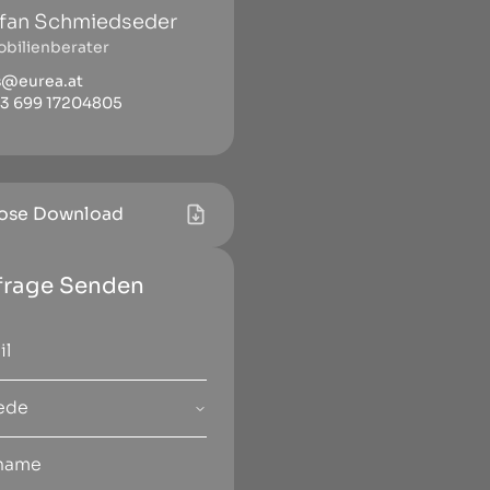
fan Schmiedseder
bilienberater
s@eurea.at
3 699 17204805
ose Download
frage Senden
ede