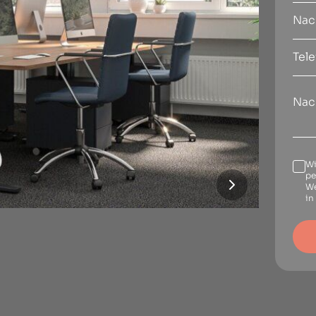
Wi
pe
We
in