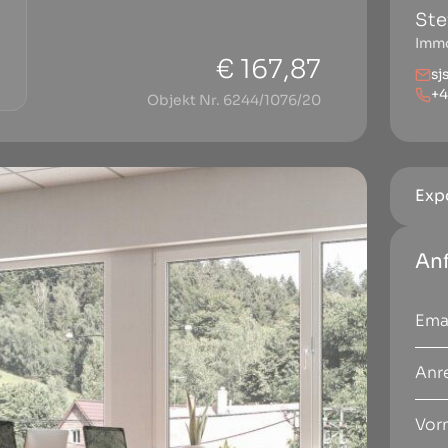
Ste
Immo
€ 167,87
sj
+4
Objekt Nr. 6244/1076/20
Exp
An
Anr