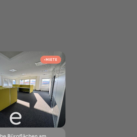
MIETE
che Büroflächen am