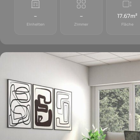
–
–
17.67m²
Einheiten
Zimmer
Fläche