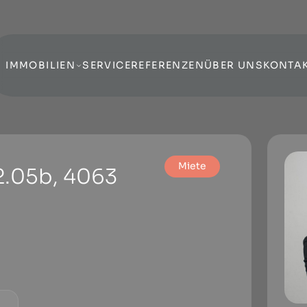
IMMOBILIEN
SERVICE
REFERENZEN
ÜBER UNS
KONTA
Miete
 2.05b, 4063