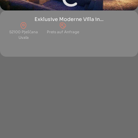
Exklusive Moderne Villa in...
52100 Pješčana
Preis auf Anfrage
Uvala
SITEMAP
Immobilien
Referenzen
Service