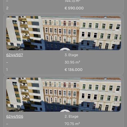
–
144.13 m²
2
€ 590.000
6244/937
3. Etage
–
30.95 m²
1
€ 136.000
6244/936
2. Etage
–
70.75 m²