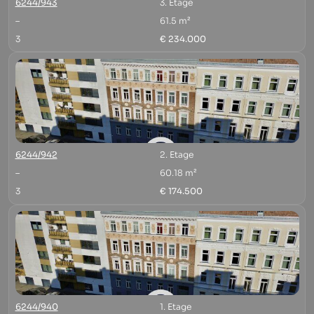
6244/943
3. Etage
–
61.5 m²
3
€ 234.000
6244/942
2. Etage
–
60.18 m²
3
€ 174.500
6244/940
1. Etage