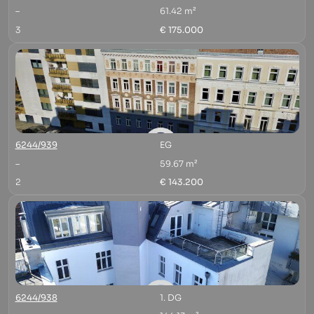
–
61.42 m²
3
€ 175.000
6244/939
EG
–
59.67 m²
2
€ 143.200
6244/938
1. DG