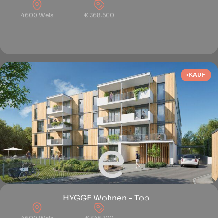
4600 Wels
€ 368.500
KAUF
HYGGE Wohnen - Top...
4600 Wels
€ 345.100