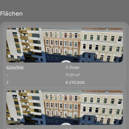
Flächen
6244/946
3. Etage
–
71.07 m²
2
€ 270.000