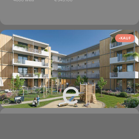
KAUF
HYGGE Wohnen - Top...
4600 Wels
€ 345.100