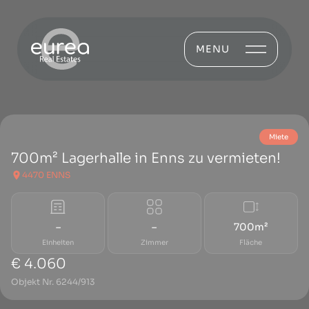
MENU
Miete
700m² Lagerhalle in Enns zu vermieten!
4470 ENNS
–
–
700m²
Einheiten
Zimmer
Fläche
€ 4.060
Objekt Nr. 6244/913