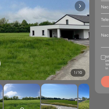
Wi
pe
We
in
1 / 10