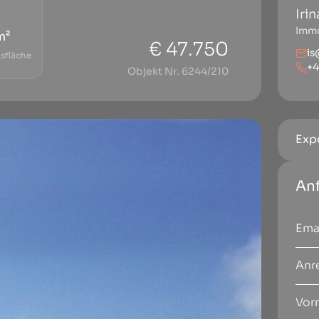
Iri
Immo
m²
€ 47.750
is
sfläche
+4
Objekt Nr. 6244/210
Exp
An
Anr