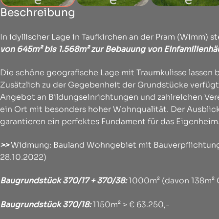
Beschreibung
In idyllischer Lage in Taufkirchen an der Pram (Wimm) 
von 645m² bis 1.568m² zur Bebauung von Einfamilienh
Die schöne geografische Lage mit Traumkulisse lassen 
Zusätzlich zu der Gegebenheit der Grundstücke verfüg
Angebot an Bildungseinrichtungen und zahlreichen Verei
ein Ort mit besonders hoher Wohnqualität. Der Ausblic
garantieren ein perfektes Fundament für das Eigenheim
>>
Widmung: Bauland Wohngebiet mit Bauverpflichtung 
28.10.2022)
Baugrundstück 370/17 + 370/38
:
1000m² (davon 138m² G
Baugrundstück 370/18:
1150m² > € 63.250,-