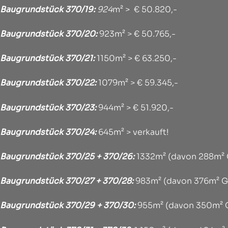
Baugrundstück 370/19:
924
m² > € 50.820,-
Baugrundstück 370/20:
923m² > € 50.765,-
Baugrundstück 370/21:
1150m² > € 63.250,-
Baugrundstück 370/22:
1079m² > € 59.345,-
Baugrundstück 370/23:
944m² > € 51.920,-
Baugrundstück 370/24:
645m² > verkauft!
Baugrundstück 370/25 + 370/26:
1332m² (davon 288m² G
Baugrundstück 370/27 + 370/28:
983m² (davon 376m² Gr
Baugrundstück 370/29 + 370/30:
955m² (davon 350m² G