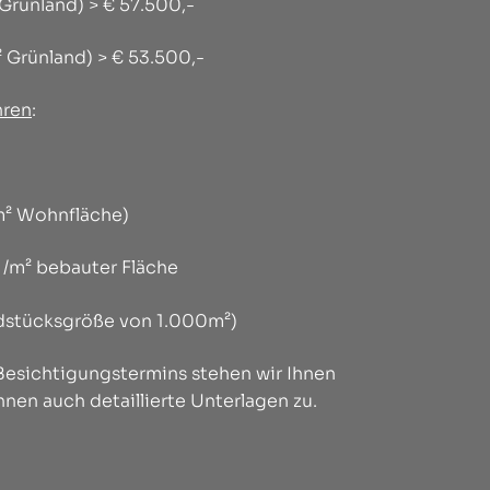
Grünland) > € 57.500,-
 Grünland) > € 53.500,-
hren
:
0m² Wohnfläche)
1 /m² bebauter Fläche
ndstücksgröße von 1.000m²)
 Besichtigungstermins stehen wir Ihnen
hnen auch detaillierte Unterlagen zu.