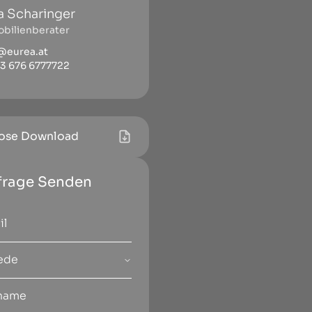
na Scharinger
bilienberater
@eurea.at
3 676 6777722
ose Download
frage Senden
ede